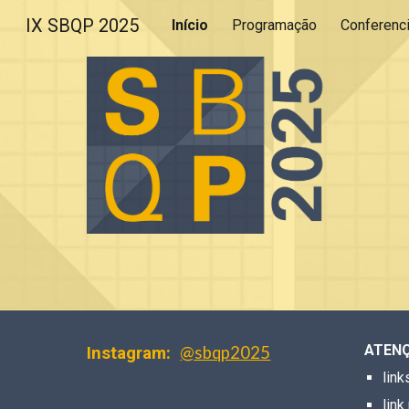
IX SBQP 2025
Início
Programação
Conferenc
Sk
ATEN
@sbqp2025
Instagram:
link
link