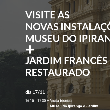
VISITE AS
NOVAS INSTALAÇ
MUSEU DO IPIR
+
JARDIM FRANCÊS
RESTAURADO
dia
17/11
16:15 - 17:30 – Visita técnica:
Museu do Ipiranga e Jardi
m