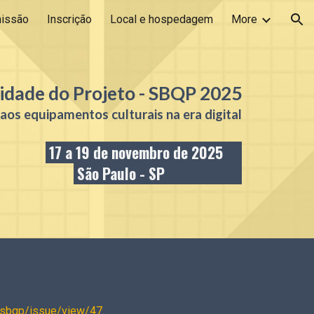
issão
Inscrição
Local e hospedagem
More
ion
lidade do Projeto - SBQP
2025
aos equipamentos culturais na era digital
17
a 19 de novembro de 2025
São Paulo - SP
p/sbqp/issue/view/47
.