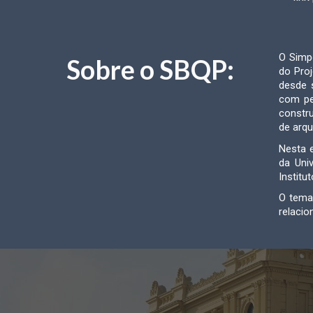
O Simpó
Sobre o SBQP:
do Pro
desde s
com pe
constru
de arq
Nesta 
da Uni
Institu
O tema 
relacio