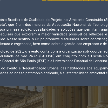
sio Brasileiro de Qualidade do Projeto no Ambiente Construído (
jeto”, que é um dos maiores da Associação Nacional de Tecnologi
ua primeira edição, possibilidades e soluções que permitam anal
squisas que exploram a maior variedade possível de reflexões e 
ído. Nesse sentido, o Grupo promove discussões sobre coordenaçã
uitetura e engenharia, bem como sobre a gestão das empresas e d
edição de 2025, o evento conta com a organização sob coordenaçã
versidade de São Paulo (
FAU
USP) em conjunto com a Escola Poli
to Federal de São Paulo (IFSP) e a Universidade Estadual de Londrina 
do evento é “Requalificação Urbana: das habitações aos equipament
nadas ao nosso patrimônio edificado, à sustentabilidade ambiental 