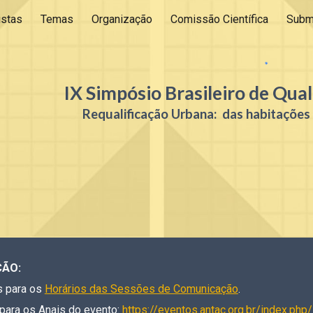
istas
Temas
Organização
Comissão Científica
Subm
ip to main content
Skip to navigat
IX Simpósio Brasileiro de Qua
Requalificação Urbana: das habitações 
ÇÃO:
s para os
Horários das Sessões de Comunicação
.
para os Anais do evento:
https://eventos.antac.org.br/index.ph