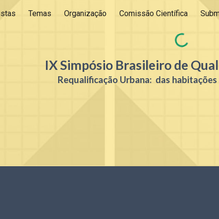
istas
Temas
Organização
Comissão Científica
Subm
ip to main content
Skip to navigat
IX Simpósio Brasileiro de Qua
Requalificação Urbana: das habitações 